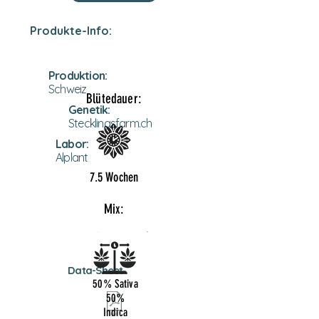
Produkte-Info:
Produktion:
Schweiz
Blütedauer:
Genetik:
Stecklingsfarm.ch
Labor:
Alplant
7.5 Wochen
Mix:
Data-Sheet
50% Sativa
50%
Indica