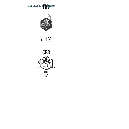
Laboranalyse
Thc
< 1%
CBD
<
15%
Produkte-
Varianten
BigBud
SmallBu
Trim
s
ds