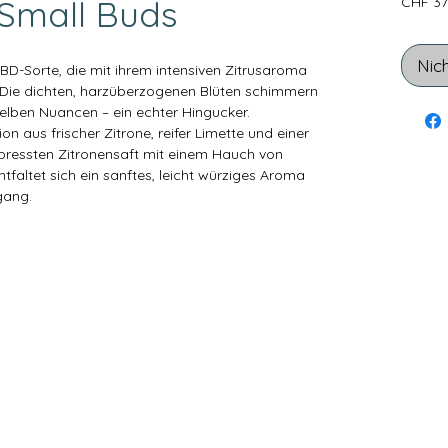
Small Buds
CHF 37
Nic
BD-Sorte, die mit ihrem intensiven Zitrusaroma
 Die dichten, harzüberzogenen Blüten schimmern
elben Nuancen – ein echter Hingucker.
ion aus frischer Zitrone, reifer Limette und einer
epressten Zitronensaft mit einem Hauch von
ntfaltet sich ein sanftes, leicht würziges Aroma
gang.