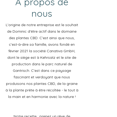
À propos de
nous
L'origine de notre entreprise est le souhait
de Dominic d'être actif dans le domaine
des plantes CBD. C'est ainsi que nous,
c'est-à-dire sa famille, avons fondé en
février 2021 la société Canativa GmbH,
dont le siège est à Kehrsatz et le site de
production dans le parc naturel de
Gantrisch. C'est dans ce paysage
fascinant et verdoyant que nous
produisons nos plantes CBD, de la graine
à la plante prête à être récoltée - le tout à
la main et en harmonie avec la nature !
Notre recette : prenez un rêve de